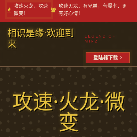
攻速火龙，攻速
攻速火龙，有兄弟，有爆率，更
微变！
有好心情！
相识是缘·欢迎到
LEGEND OF
来
MIR2
登陆器下载
攻速·火龙·微
变