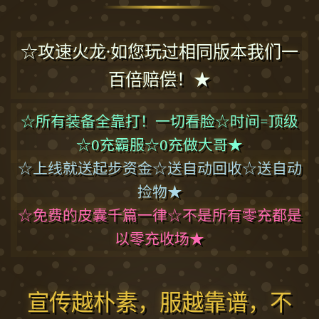
☆攻速火龙·如您玩过相同版本我们一
百倍赔偿！★
☆所有装备全靠打！一切看脸☆时间=顶级
☆0充霸服☆0充做大哥★
☆上线就送起步资金☆送自动回收☆送自动
捡物★
☆免费的皮囊千篇一律☆不是所有零充都是
以零充收场★
宣传越朴素，服越靠谱，不